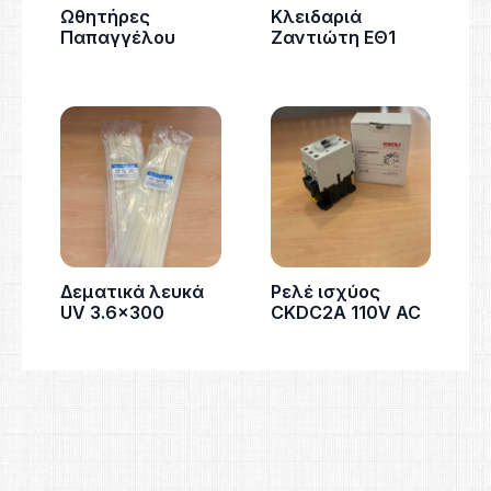
Ωθητήρες
Κλειδαριά
Παπαγγέλου
Ζαντιώτη ΕΘ1
Δεματικά λευκά
Ρελέ ισχύος
UV 3.6×300
CKDC2A 110V AC