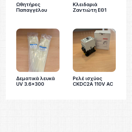
Ωθητήρες
Κλειδαριά
Παπαγγέλου
Ζαντιώτη ΕΘ1
Δεματικά λευκά
Ρελέ ισχύος
UV 3.6×300
CKDC2A 110V AC