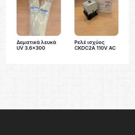
Δεματικά λευκά
Ρελέ ισχύος
UV 3.6×300
CKDC2A 110V AC